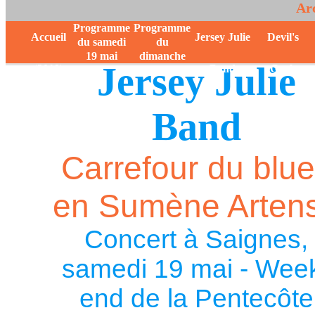
Arc
Programme
Programme
Accueil
Jersey Julie
Devil's
du samedi
du
19 mai
dimanche
Jersey Julie
(2019)
Band
Grub
20 mai
Band
Carrefour du blu
en Sumène Arten
Concert à Saignes,
samedi 19 mai - Wee
end de la Pentecôte