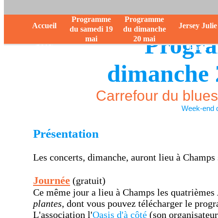
Programme
Programme
Accueil
Jersey Julie
du samedi 19
du dimanche
Progr
mai
20 mai
(2019)
Band
dimanche 
Carrefour du blue
Week-end d
Présentation
Les concerts, dimanche, auront lieu à Champs 
Journée
(gratuit)
Ce même jour a lieu à Champs les quatrièmes
plantes
, dont vous pouvez télécharger le pro
L'association l'
Oasis d'à côté
(son organisateur