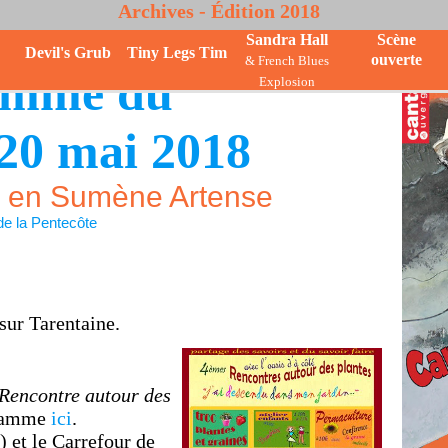
Archives - Édition 2018
Sandra Hall
Scène
Devil's Grub
Tiny Legs Tim
ouverte
& French Blues
amme du
Explosion
20 mai 2018
s en Sumène Artense
e la Pentecôte
sur Tarentaine.
Rencontre autour des
gramme
ici
.
) et le Carrefour de