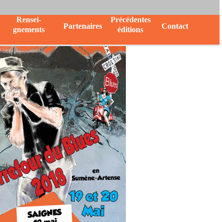
Rensei-
Précédentes
Partenaires
Contact
gnements
éditions