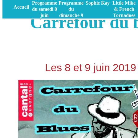
Programme
Programme
Sophie Kay
Little Mike
Accueil
du samedi 8
du
& French
Carrefour du 
juin
dimanche 9
Tornadoes
juin
Les 8 et 9 juin 201