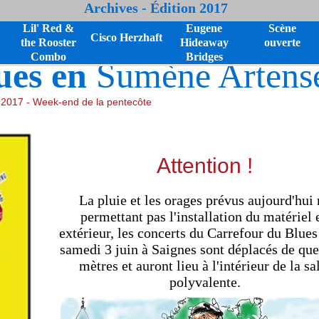
Archives - Édition 2017
Lil' Red &
Eugene
Scène
Cisco Herzhaft
the Rooster
Hideaway
ouverte
Combo
Bridges
ues en
Sumène Artens
n 2017 - Week-end de la pentecôte
Attention !
La pluie et les orages prévus aujourd'hui 
permettant pas l'installation du matériel 
extérieur, les concerts du Carrefour du Blues
samedi 3 juin à Saignes sont déplacés de qu
mètres et auront lieu à l'intérieur de la sa
polyvalente.