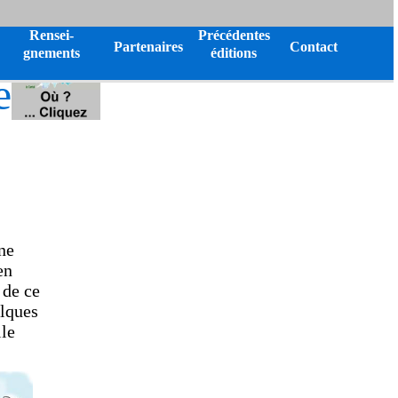
Rensei-
Précédentes
Partenaires
Contact
gnements
éditions
e
ne
en
 de ce
elques
lle