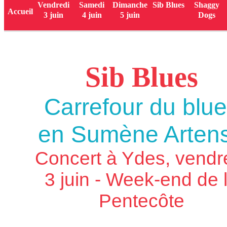
Vendredi
Samedi
Dimanche
Sib Blues
Shaggy
Sib Blues
Accueil
3 juin
4 juin
5 juin
Dogs
Sib Blues
Carrefour du blu
en Sumène Arten
Concert à Ydes, vendr
3 juin - Week-end de 
Pentecôte