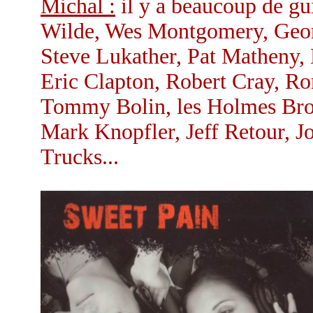
Michal :
il y a beaucoup de gu
Wilde, Wes Montgomery, Geor
Steve Lukather, Pat Matheny,
Eric Clapton, Robert Cray, R
Tommy Bolin, les Holmes Brot
Mark Knopfler, Jeff Retour, 
Trucks...