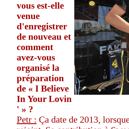
vous est-elle
venue
d'enregistrer
de nouveau et
comment
avez-vous
organisé la
préparation
de « I Believe
In Your Lovin
' » ?
Petr :
Ça date de 2013, lorsque 