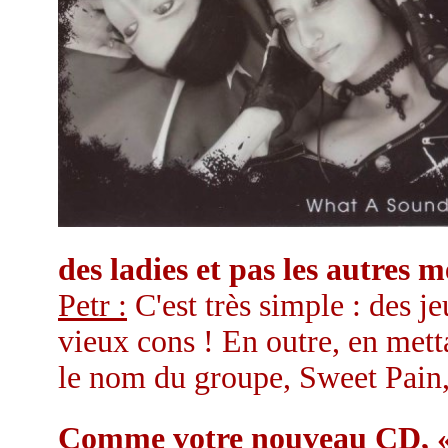
des ladies et pas les autres
Petr :
C'est très simple : des je
vieux cons ! En outre, en mett
le nom du groupe, Sweet Pain, 
Comme votre nouveau CD, « 