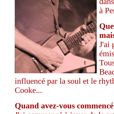
dans
à Pe
Quel
mais
J'ai
émis
Tous
Beac
influencé par la soul et le rh
Cooke...
Quand avez-vous commencé à