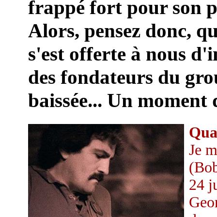
frappé fort pour son 
Alors, pensez donc, q
s'est offerte à nous d
des fondateurs du gro
baissée... Un moment d
Quan
Je m
(Bob
24 j
Geor