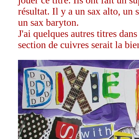
jouer ce titre. Ils ont fait un s
résultat. Il y a un sax alto, u
un sax baryton.
J'ai quelques autres titres da
section de cuivres serait la bi