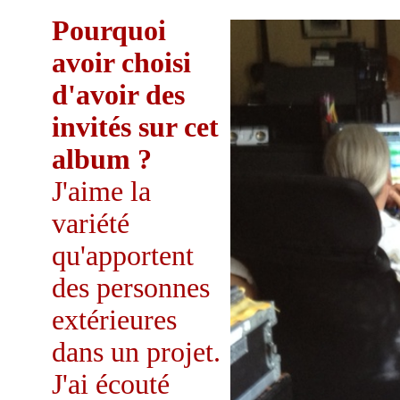
Pourquoi
avoir choisi
d'avoir des
invités sur cet
album ?
J'aime la
variété
qu'apportent
des personnes
extérieures
dans un projet.
J'ai écouté