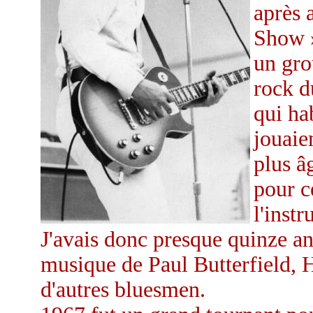
après 
Show »
un grou
rock d
qui ha
jouaie
plus â
pour c
l'inst
J'avais donc presque quinze an
musique de Paul Butterfield, 
d'autres bluesmen.