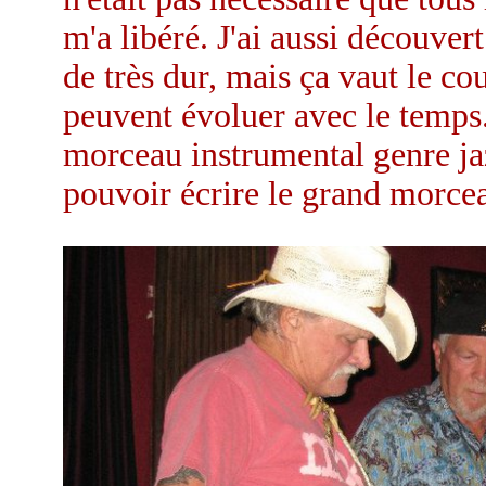
m'a libéré. J'ai aussi découver
de très dur, mais ça vaut le co
peuvent évoluer avec le temps. 
morceau instrumental genre jaz
pouvoir écrire le grand morce