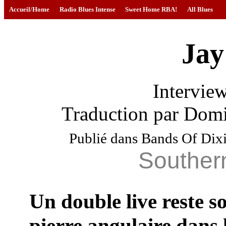
Accueil/Home
Radio Blues Intense
Sweet Home RBA!
All Blues
Jay
Intervie
Traduction par Domi
Publié dans Bands Of Dix
Southern
Un double live reste s
pierre angulaire dans 