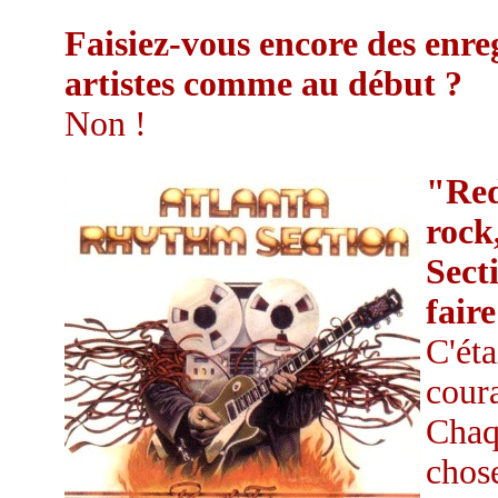
Faisiez-vous encore des enre
artistes comme au début ?
Non !
"Red
rock
Sect
fair
C'éta
cour
Chaqu
chose