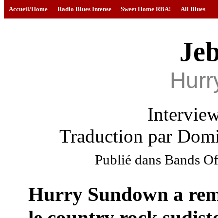
Accueil/Home
Radio Blues Intense
Sweet Home RBA!
All Blues
Jeb
Hurr
Intervie
Traduction par Domi
Publié dans Bands Of 
Hurry Sundown a remi
le country rock sudist