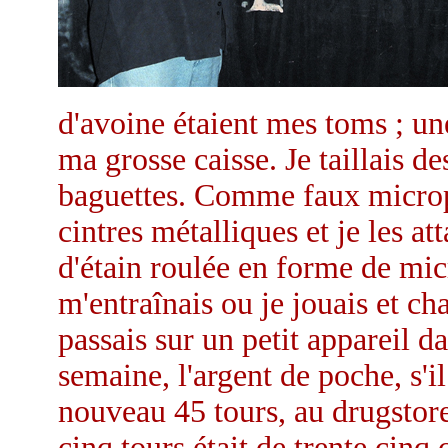
d'avoine étaient mes toms ; un
ma grosse caisse. Je taillais de
baguettes. Comme faux microph
cintres métalliques et je les at
d'étain roulée en forme de micr
m'entraînais ou je jouais et cha
passais sur un petit appareil 
semaine, l'argent de poche, s'i
nouveau 45 tours, au drugstor
cinq tours était de trente cinq 