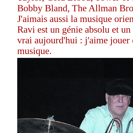
Bobby Bland, The Allman Brothe
J'aimais aussi la musique orie
Ravi est un génie absolu et un
vrai aujourd'hui : j'aime jouer 
musique.