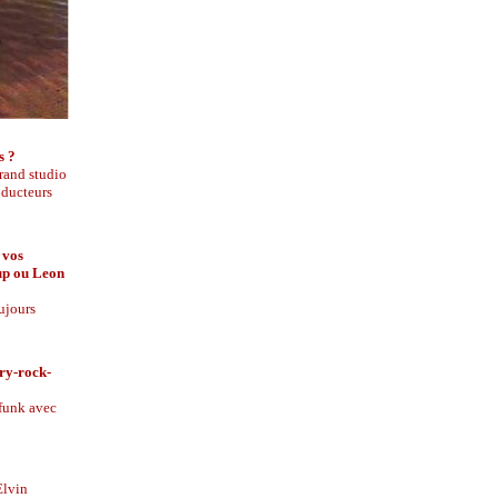
s ?
grand studio
oducteurs
 vos
dup ou Leon
oujours
ry-rock-
 funk avec
Elvin