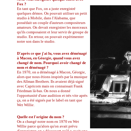
Fox ?
En tant que Fox, on a juste enregistré
quelques démos. On pouvait utiliser un petit
studio à Mobile, dans l'Alabama, que
possédait un couple d'auteurs compositeurs
amateurs. On devait enregistrer les morceaux
qu'ils composaient et leur servir de groupe de
studio. En retour, on pouvait expérimenter
notre son dans le studio.
D'après ce que j'ai lu, vous avez déménagé
à Macon, en Géorgie, quand vous avez
changé de nom. Pourquoi avoir changé de
nom et déménagé ?
En 1970, on a déménagé à Macon, Géorgie,
alors que nous étions inspirés par la musique
des Allman Brothers. Ils avaient déjà signé
avec Capricorn mais on connaissait Frank
Friedman là-bas. On nous a donné
l'opportunité d'une audition et très vite après
ça, on a été signés par le label en tant que
Wet Willie.
Quelle est l'origine du nom ?
On a changé notre nom en 1970 en Wet
Willie parce qu'alors qu'on avait prévu
d'enregistrer, on a découvert qu'il y avait une