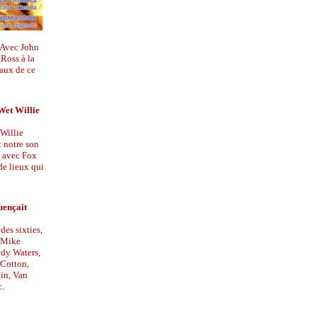
 Avec John
 Ross à la
naux de ce
 Wet Willie
 Willie
 notre son
es avec Fox
de lieux qui
uençait
des sixties,
t Mike
dy Waters,
 Cotton,
in, Van
c.