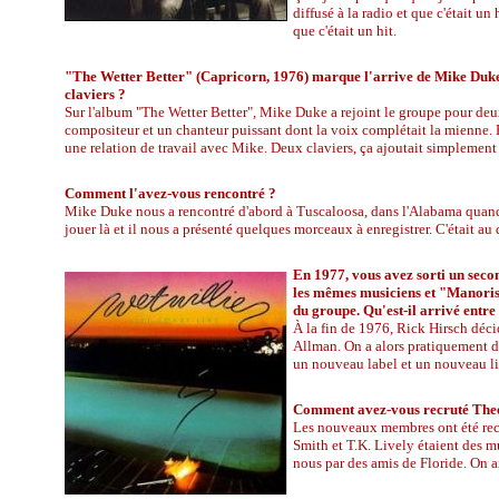
diffusé à la radio et que c'était u
que c'était un hit.
"The Wetter Better" (Capricorn, 1976) marque l'arrive de Mike Duke
claviers ?
Sur l'album "The Wetter Better", Mike Duke a rejoint le groupe pour deux
compositeur et un chanteur puissant dont la voix complétait la mienne. E
une relation de travail avec Mike. Deux claviers, ça ajoutait simplement 
Comment l'avez-vous rencontré ?
Mike Duke nous a rencontré d'abord à Tuscaloosa, dans l'Alabama quand il
jouer là et il nous a présenté quelques morceaux à enregistrer. C'était au
En 1977, vous avez sorti un seco
les mêmes musiciens et "Manoris
du groupe. Qu'est-il arrivé entre
À la fin de 1976, Rick Hirsch déci
Allman. On a alors pratiquement dé
un nouveau label et un nouveau li
Comment avez-vous recruté Theo
Les nouveaux membres ont été recr
Smith et T.K. Lively étaient des m
nous par des amis de Floride. On a