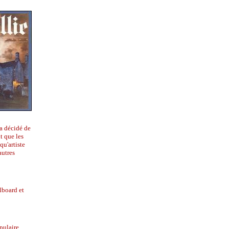
 a décidé de
t que les
qu'artiste
autres
lboard et
pulaire.