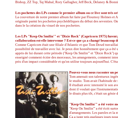
Bishop, ZZ Top, Taj Mahal, Rory Gallagher, Jeff Beck, Delaney & Bonnie
Les pochettes des LPs comme le premier album ou ce live sont très orig
La couverture de notre premier album fut faite par Flournoy Holmes et A
originale parmi les pochettes psychédéliques du début des seventies. On 
dans le la création du visuel de nos pochettes.
Les LPs "Keep On Smilin'" et "Dixie Rock" (Capricorn 1975) furent
collaboration est-elle intervenue ? Est-ce que ça a changé beaucoup de
Comme Capricorn était une filiale d'Atlantic et que Tom Dowd travaillait
possibilité de travailler avec lui. Je peux dire honnêtement que ça a été
appris de lui durant cette période ("Keep On Smilin'" et "Dixie Rock") que
enseigné comment écrire des morceaux, les arrangements, comment interp
prix d'un impact considérable et qu'on utilise toujours aujourd'hui. C'éta
Pouvez-vous nous raconter un peu
Tom amenait son talentueux ingénie
le studio. Tom avait l'habitude de
Il étudiait avec intensité le son a
dont il voulait que l'instrumentat
le disais plus tôt, c'était un génie
"Keep On Smilin'" a été votre me
"Keep On Smilin'" a été écrit surt
d'arrangements. Les paroles et la 
Ça a juste pris quelques jours pou