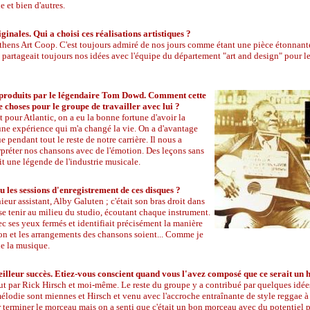
 et bien d'autres.
inales. Qui a choisi ces réalisations artistiques ?
thens Art Coop. C'est toujours admiré de nos jours comme étant une pièce étonnant
partageait toujours nos idées avec l'équipe du département "art and design" pour les
 produits par le légendaire Tom Dowd. Comment cette
 choses pour le groupe de travailler avec lui ?
 pour Atlantic, on a eu la bonne fortune d'avoir la
 une expérience qui m'a changé la vie. On a d'avantage
 pendant tout le reste de notre carrière. Il nous a
réter nos chansons avec de l'émotion. Des leçons sans
it une légende de l'industrie musicale.
 les sessions d'enregistrement de ces disques ?
ur assistant, Alby Galuten ; c'était son bras droit dans
 se tenir au milieu du studio, écoutant chaque instrument.
vec ses yeux fermés et identifiait précisément la manière
ion et les arrangements des chansons soient... Comme je
 de la musique.
illeur succès. Etiez-vous conscient quand vous l'avez composé que ce serait un h
out par Rick Hirsch et moi-même. Le reste du groupe y a contribué par quelques idée
mélodie sont miennes et Hirsch et venu avec l'accroche entraînante de style reggae à 
r terminer le morceau mais on a senti que c'était un bon morceau avec du potentiel p