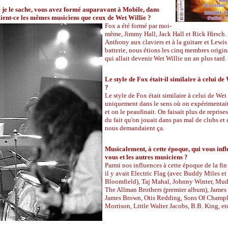
e je le sache, vous avez formé auparavant à Mobile, dans
ent-ce les mêmes musiciens que ceux de Wet Willie ?
Fox a été formé par moi-
même, Jimmy Hall, Jack Hall et Rick Hirsch.
Anthony aux claviers et à la guitare et Lewis
batterie, nous étions les cinq membres origi
qui allait devenir Wet Willie un an plus tard.
Le style de Fox était-il similaire à celui de
?
Le style de Fox était similaire à celui de Wet
uniquement dans le sens où on expérimentait
et on le peaufinait. On faisait plus de repris
du fait qu'on jouait dans pas mal de clubs et 
nous demandaient ça.
Musicalement, à cette époque, qui vous infl
vous et les autres musiciens ?
Parmi nos influences à cette époque de la fin 
il y avait Electric Flag (avec Buddy Miles e
Bloomfield), Taj Mahal, Johnny Winter, Mud
The Allman Brothers (premier album), James
James Brown, Otis Redding, Sons Of Champl
Morrison, Little Walter Jacobs, B.B. King, et