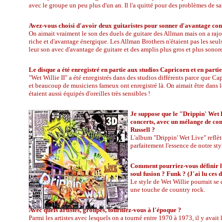
avec le groupe un peu plus d'un an. Il l'a quitté pour des problèmes de sa
Avez-vous choisi d'avoir deux guitaristes pour sonner d'avantage c
On aimait vraiment le son des duels de guitare des Allman mais on a raj
riche et d'avantage énergique. Les Allman Brothers n'étaient pas les seul
leur son avec d'avantage de guitare et des amplis plus gros et plus sonore
Le disque a été enregistré en partie aux studios Capricorn et en partie
"Wet Willie II" a été enregistrés dans des studios différents parce que C
et beaucoup de musiciens fameux ont enregistré là. On aimait être dans le
étaient aussi équipés d'oreilles très sensibles !
Je suppose que le "Drippin' Wet L
concerts, avec un mélange de com
Russell ?
L'album "Drippin' Wet Live" reflète
parfaitement l'essence de notre sty
Comment pourriez-vous définir le
soul fusion ? Funk ? (J'ai lu ces d
Le style de Wet Willie pourrait se 
une touche de country rock.
Avec quels artistes, groupes, tourniez-vous à l'époque ?
Parmi les artistes avec lesquels on a tourné entre 1970 à 1973, il y avai