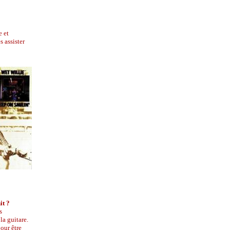
e et
 assister
it ?
s
la guitare.
our être