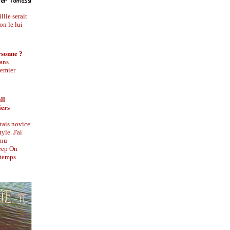
lie serait
on le lui
rsonne ?
dans
remier
ll
iers
tais novice
yle. J'ai
enu
eep On
 temps