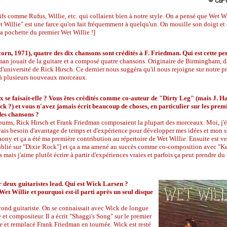
s comme Rufus, Willie, etc. qui collaient bien à notre style. On a pensé que Wet Wil
 Willie" est une farce qu'on fait fréquemment à quelqu'un. On mouille son doigt et 
la pochette du premier Wet Willie !]
rn, 1971), quatre des dix chansons sont crédités à F. Friedman. Qui est cette pe
man jouait de la guitare et a composé quatre chansons. Originaire de Birmingham, 
d'université de Rick Hirsch. Ce dernier nous suggéra qu'il nous rejoigne sur notre p
 à plusieurs nouveaux morceaux.
se faisait-elle ? Vous êtes crédités comme co-auteur de "Dirty Leg" (mais J. Ha
ack ?) et vous n'avez jamais écrit beaucoup de choses, en particulier sur les prem
des chansons ?
lbums, Rick Hirsch et Frank Friedman composaient la plupart des morceaux. Moi, j'é
avais besoin d'avantage de temps et d'expérience pour développer mes idées et mon st
ony et ça a été ma première contribution au répertoire de Wet Willie. Ensuite est v
ublié sur "Dixie Rock"] et ça a ma amené au succès comme co-composition avec "K
s mais j'aime plutôt écrire à partir d'expériences vraies et parfois ça peut prendre du
r deux guitaristes lead. Qui est Wick Larsen ?
Wet Willie et pourquoi est-il parti après un seul disque
cond guitariste. On se connaissait avec Wick de longue
e et compositeur. Il a écrit "Shaggi's Song" sur le premier
llie et remplacé Frank Friedman en tournée. Wick est resté