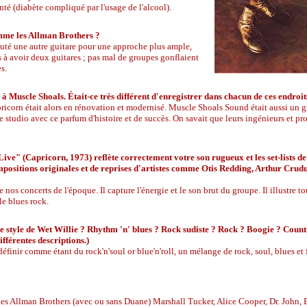
nté (diabète compliqué par l'usage de l'alcool).
omme les Allman Brothers ?
outé une autre guitare pour une approche plus ample,
s à avoir deux guitares ; pas mal de groupes gonflaient
s.
 à Muscle Shoals. Était-ce très différent d'enregistrer dans chacun de ces endroit
apricorn était alors en rénovation et modernisé. Muscle Shoals Sound était aussi un 
 studio avec ce parfum d'histoire et de succès. On savait que leurs ingénieurs et pr
ive" (Capricorn, 1973) reflète correctement votre son rugueux et les set-lists de
positions originales et de reprises d'artistes comme Otis Redding, Arthur Cru
 nos concerts de l'époque. Il capture l'énergie et le son brut du groupe. Il illustre t
le blues rock.
 style de Wet Willie ? Rhythm 'n' blues ? Rock sudiste ? Rock ? Boogie ? Count
ifférentes descriptions.)
définir comme étant du rock'n'soul or blue'n'roll, un mélange de rock, soul, blues et
t les Allman Brothers (avec ou sans Duane) Marshall Tucker, Alice Cooper, Dr. John, 