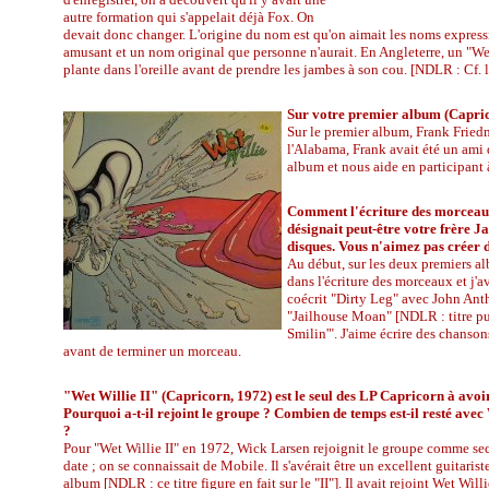
autre formation qui s'appelait déjà Fox. On
devait donc changer. L'origine du nom est qu'on aimait les noms expressif
amusant et un nom original que personne n'aurait. En Angleterre, un "Wet
plante dans l'oreille avant de prendre les jambes à son cou. [NDLR : Cf. 
Sur votre premier album (Caprico
Sur le premier album, Frank Fried
l'Alabama, Frank avait été un ami 
album et nous aide en participant
Comment l'écriture des morceaux 
désignait peut-être votre frère J
disques. Vous n'aimez pas créer 
Au début, sur les deux premiers a
dans l'écriture des morceaux et j'
coécrit "Dirty Leg" avec John Anth
"Jailhouse Moan" [NDLR : titre p
Smilin'". J'aime écrire des chanson
avant de terminer un morceau.
"Wet Willie II" (Capricorn, 1972) est le seul des LP Capricorn à avoi
Pourquoi a-t-il rejoint le groupe ? Combien de temps est-il resté avec 
?
Pour "Wet Willie II" en 1972, Wick Larsen rejoignit le groupe comme se
date ; on se connaissait de Mobile. Il s'avérait être un excellent guitarist
album [NDLR : ce titre figure en fait sur le "II"]. Il avait rejoint Wet Wi