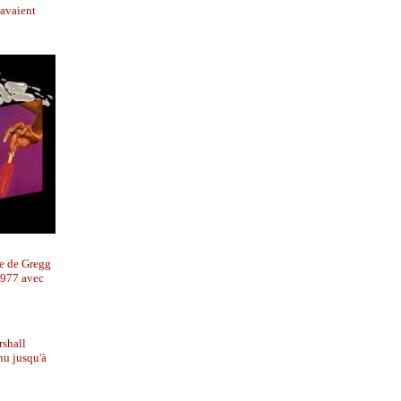
savaient
pe de Gregg
 1977 avec
rshall
nu jusqu'à