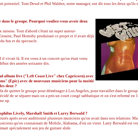
n hit potentiel. Tom Dowd et Phil Walden, notre manager, ont dit tous les deux qu'ils 
 dans le groupe. Pourquoi vouliez-vous avoir deux
 raisons. Tout d'abord c'était un super auteur-
nsuite, Paul Hornsby produisait ce projet et il avait déjà
du fun et du spectacle.
 vivait là. Il est venu à un concert qu'on était venu
 début des années soixante dix.
nd album live ("Left Coast Live" chez Capricorn) avec
ms" (Epic) avec de nouveaux musiciens pour la moitié
 les deux ?
da de quitter le groupe pour déménager à Los Angeles, pour travailler dans le grou
cidé de se séparer mais on a pris un court congé sabbatique et on s'est reformé en
ne up.
philus Lively, Marshall Smith et Larry Berwald ?
utés après avoir auditionné plusieurs musiciens qu'on avait dans nos relations. Ma
usiciens qu'on connaissait de Mobile, Alabama, d'où on vient. Larry Berwald est ve
imait spécialement son jeu de guitare slide.