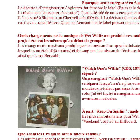
Pourquoi avoir enregistré en Ang
La décision d'enregistrer en Angleterre fut faite par le label (Epic) et
Littéralement "artistes et répertoire"]. Ils ont décidé de nous envoyer e
Il était situé à Shipston on Cherwell près d'Oxford. La décision de trav
car il avait travaillé avec Queen et Aerosmith et le label pensait qu'on 
Quels changements sur la musique de Wet Willie ont produits ces modifi
projets étaient les mêmes qu'au début du groupe ?
Les changements musicaux produits par le nouveau line up se traduisaien
lesquelles on était déjà connus) et du sang neuf au niveau de l'écriture
ainsi que Larry Berwald.
"Which One's Willie" (CBS, 1979)
séparé ?
On a enregistré "Which One's Willi
se séparer lorsqu'on n'a a plus eu
morceaux n'étaient pas assez forts 
solo, j'ai été invité à enregistrer 
aventures musicales.
À part "Keep On Smilin'", quels o
Les plus importants hits pour Wet 
"Weekend", top 30 au Billboard.
Quels sont les LPs qui se sont le mieux vendus ?
Les albums qui se sont le mieux vendus furent "Keep On Smilin'", "Dixie