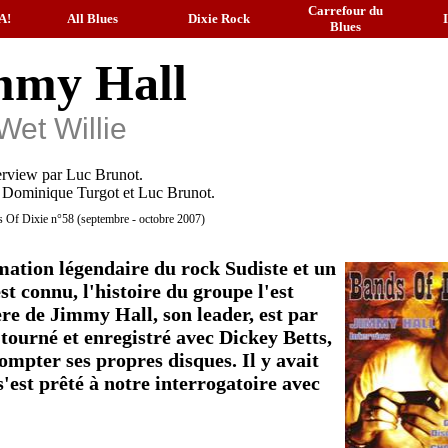
Carrefour du
A!
All Blues
Dixie Rock
Blues
mmy Hall
Wet Willie
erview par Luc Brunot.
 Dominique Turgot et Luc Brunot.
 Of Dixie n°58 (septembre - octobre 2007)
mation légendaire du rock Sudiste et un
st connu, l'histoire du groupe l'est
re de Jimmy Hall, son leader, est par
a tourné et enregistré avec Dickey Betts,
mpter ses propres disques. Il y avait
'est prêté à notre interrogatoire avec