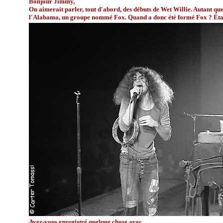
Bonjour Jimmy,
On aimerait parler, tout d'abord, des débuts de Wet Willie. Autant qu
l'Alabama, un groupe nommé Fox. Quand a donc été formé Fox ? Étai
Avez-vous enregistré quelque chose avec