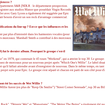
leterre ?
 le département A&R [NDLR : le département prospection.
nregistrer aux studios Manor que possédait Virgin Records.
ailler avec Gary Lyons a également été suggérée par Epic
avait besoin d'avoir un son rock d'avantage commercial.
cations du line-up ? Est-ce que les influences et les
t par plus d'intensité dans les harmonies vocales (pour
 des morceaux. Marshall Smith a contribué à des morceaux
 fut le dernier album. Pourquoi le groupe s'est-il
e" en 1979, qui contenait le 45 tours "Weekend", qui a atteint le top 30. Le groupe
 assez de morceaux pour un nouveau projet après "Which One's Willie". Le label disai
et qu'il fallait attendre avant d'enregistrer de nouveau. Dans le même temps, en tant 
un projet solo pour Epic. Le groupe s'est séparé et chacun est parti de son côté pour d'
nt été les succès de Wet Willie ?
Willie furent (en plus de "Keep On Smilin'") "Street Corner Serenade", top 30 au Bil
 Rock", "Drippin' Wet" et "Manorisms". "The Wetter The Better" a également été po