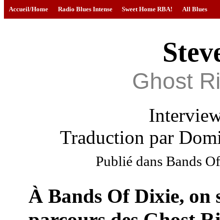
Accueil/Home
Radio Blues Intense
Sweet Home RBA!
All Blues
Stev
Ghost Ri
Intervie
Traduction par Domi
Publié dans Bands Of 
À Bands Of Dixie, on s
parcours des Ghost Ri