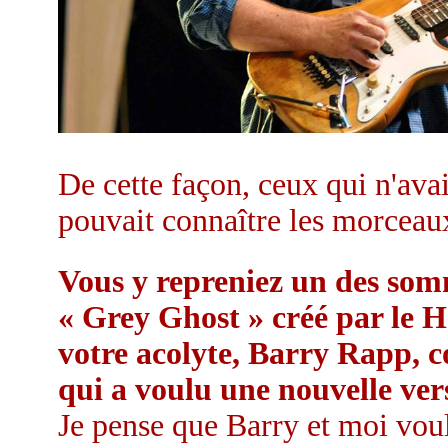
De cette façon, ceux qui n'ava
pouvait connaître les morceaux
Vous y repreniez un des somm
« Grey Ghost » créé par le 
votre acolyte, Barry Rapp, co
qui a voulu une nouvelle ver
Je pense que Barry et moi vou