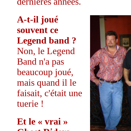
dernières années.
A-t-il joué
souvent ce
Legend band ?
Non, le Legend
Band n'a pas
beaucoup joué,
mais quand il le
faisait, c'était une
tuerie !
Et le « vrai »