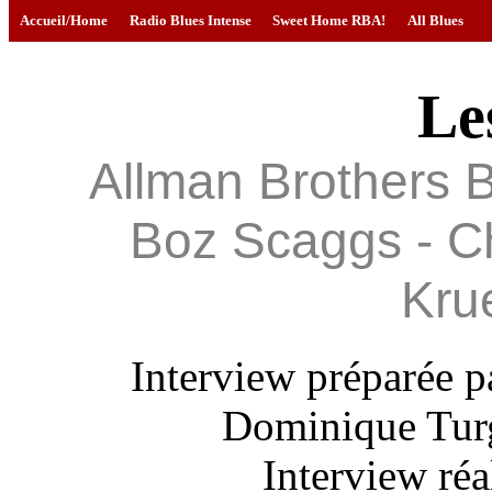
Accueil/Home
Radio Blues Intense
Sweet Home RBA!
All Blues
Le
Allman Brothers B
Boz Scaggs - Ch
Kru
Interview préparée p
Dominique Turg
Interview réa