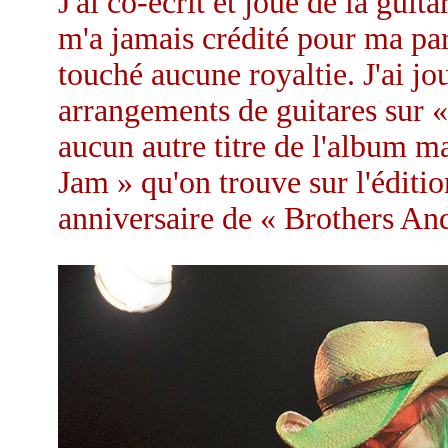
J'ai co-écrit et joué de la guit
m'a jamais crédité pour ma parti
touché aucune royaltie. J'ai jou
arrangements de guitares sur «
aucun autre titre de l'album m
Jam » qu'on trouve sur l'éditio
anniversaire de « Brothers And