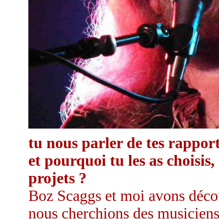
tu nous parler de tes rappor
et pourquoi tu les as choisis
projets ?
Boz Scaggs et moi avons décou
nous cherchions des musiciens