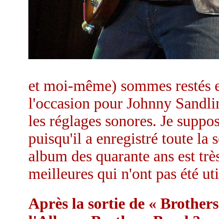
et moi-même) sommes restés et
l'occasion pour Johnny Sandlin
les réglages sonores. Je suppos
puisqu'il a enregistré toute la 
album des quarante ans est très
meilleures qui n'ont pas été uti
Après la sortie de « Brothers