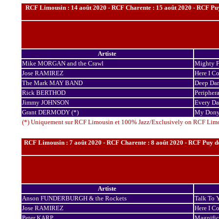
RCF Limousin : 14 août 2020 - RCF Charente : 15 août 2020 - RCF Puy
Artiste
Mike MORGAN and the Crawl
Mighty F
Jose RAMIREZ
Here I C
The Mark MAY BAND
Deep Da
Rick BERTHOD
Periphera
Jimmy JOHNSON
Every Da
Grant DERMODY (*)
My Don
(*) Uniquement sur RCF Limousin et 100% Jazz/Exclusively on RCF Lim
RCF Limousin : 7 août 2020 - RCF Charente : 8 août 2020 - RCF Puy de
Artiste
Anson FUNDERBURGH & the Rockets
Talk To 
Jose RAMIREZ
Here I C
Peter KARP
Magnific