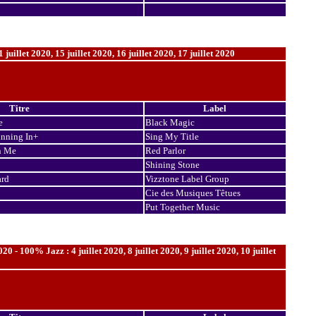
illet 2020, 15 juillet 2020, 16 juillet 2020, 17 juillet 2020
Titre
Label
e
Black Magic
inning In+
Sing My Title
n Me
Red Parlor
Shining Stone
ard
Vizztone Label Group
Cie des Musiques Têtues
Put Together Music
- 100% Jazz : 4 juillet 2020, 8 juillet 2020, 9 juillet 2020, 10 juillet