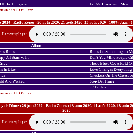
 Of The Boogiemen
Let Me Cross Your Mind
ousin and 100% Jazz
 2020 - Radio Zones : 20 août 2020, 21 août 2020, 25 août 2020 - 100% Jazz : 11 ju
Lecteur/player
Album
n's Blues
Blues Do Something To M
py All Stars Vol. I
Don't You Mind People Gr
Drive
These Blues Got A Hold O
s In Blue
Love Changes Everything
vice
Checkers On The Chessbo
ild And Wicked
Stop Dat Thing
27 Dollars
ousin and 100% Jazz
 de Dôme : 29 juin 2020 - Radio Zones : 13 août 2020, 14 août 2020, 18 août 2020 
2020
Lecteur/player