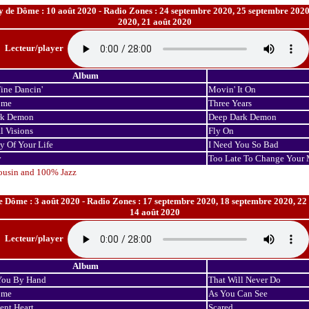
 de Dôme : 10 août 2020 - Radio Zones : 24 septembre 2020, 25 septembre 2020,
2020, 21 août 2020
Lecteur/player
Album
ine Dancin'
Movin' It On
ome
Three Years
rk Demon
Deep Dark Demon
l Visions
Fly On
y Of Your Life
I Need You So Bad
y
Too Late To Change Your
ousin and 100% Jazz
 Dôme : 3 août 2020 - Radio Zones : 17 septembre 2020, 18 septembre 2020, 22 
14 août 2020
Lecteur/player
Album
You By Hand
That Will Never Do
ome
As You Can See
ent Heart
Scared