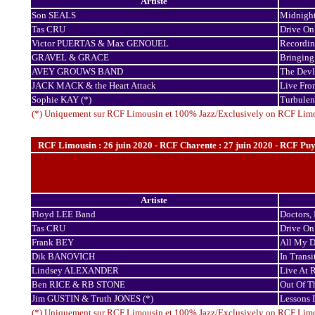
Artiste
Son SEALS
Midnigh
Tas CRU
Drive On
Victor PUERTAS & Max GENOUEL
Recordin
GRAVEL & GRACE
Bringing
AVEY GROUWS BAND
The Devl
JACK MACK & the Heart Attack
Live From
Sophie KAY (*)
Turbulen
(*) Uniquement sur RCF Limousin et 100% Jazz/Exclusively on RCF Lim
RCF Limousin : 26 juin 2020 - RCF Charente : 27 juin 2020 - RCF Puy d
Artiste
Floyd LEE Band
Doctors,
Tas CRU
Drive On
Frank BEY
All My D
Dik BANOVICH
In Transi
Lindsey ALEXANDER
Live At R
Ben RICE & RB STONE
Out Of T
Jim GUSTIN & Truth JONES (*)
Lessons 
(*) Uniquement sur RCF Limousin et 100% Jazz/Exclusively on RCF Lim