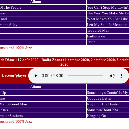
Album
f The People
You Can't Stop My Lovin'
ome
The Way You Make Me Fe
Land
What Makes You Act Like 
 the Alley
Left My Soul In Memphis
Troubled Man
Earthshaker
Truth
ousin and 100% Jazz
e Dôme : 17 août 2020 - Radio Zones : 1 octobre 2020, 2 octobre 2020, 6 octobr
2020
Lecteur/player
Album
e Up
Somebody's Comin' In My
ome
Goodbye Letter
 Man A Good Man
Night Of The Hunter
osa's
Somethin' 'bout 'cha
water Sessions
Hanging On
ousin and 100% Jazz