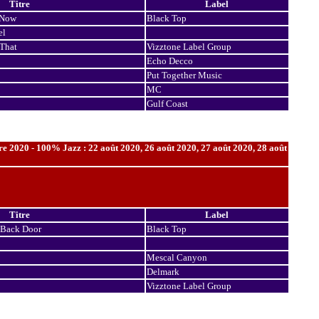
Titre
Label
 Now
Black Top
el
That
Vizztone Label Group
Echo Decco
Put Together Music
MC
Gulf Coast
e 2020 - 100% Jazz : 22 août 2020, 26 août 2020, 27 août 2020, 28 août
Titre
Label
 Back Door
Black Top
Mescal Canyon
Delmark
Vizztone Label Group