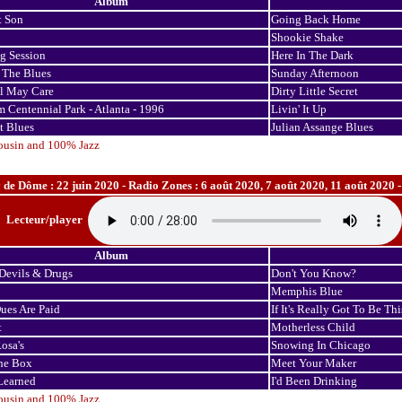
Album
t Son
Going Back Home
Shookie Shake
g Session
Here In The Dark
 The Blues
Sunday Afternoon
l May Care
Dirty Little Secret
 Centennial Park - Atlanta - 1996
Livin' It Up
t Blues
Julian Assange Blues
ousin and 100% Jazz
e Dôme : 22 juin 2020 - Radio Zones : 6 août 2020, 7 août 2020, 11 août 2020 -
Lecteur/player
Album
 Devils & Drugs
Don't You Know?
Memphis Blue
ues Are Paid
If It's Really Got To Be Th
t
Motherless Child
osa's
Snowing In Chicago
he Box
Meet Your Maker
Learned
I'd Been Drinking
ousin and 100% Jazz