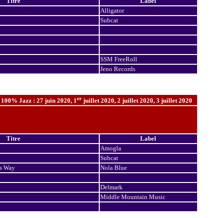
Titre
Label
Alligator
Subcat
SSM FreeRoll
Jeno Records
er
 100% Jazz : 27 juin 2020, 1
juillet 2020, 2 juillet 2020, 3 juillet 2020
Titre
Label
Amogla
Subcat
is Way
Nola Blue
Delmark
Middle Mountain Music