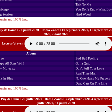
Talk To Me
hicago
You Don't Know What Love
g Session
Hard Wood
ousin and 100% Jazz
uy de Dôme : 27 juillet 2020 - Radio Zones : 10 septembre 2020, 11 septembre 20
2020, 7 août 2020
Lecteur/player
Album
nue
Bad Bad Feeling
py All Stars Vol. I
Gotta Quit
y Mojeaux
Don't Pull Your Love
y
Real Time Man
s In Blue
No One Hears My Prayers
Dead Cats On The Line
ousin and 100% Jazz
 Puy de Dôme : 20 juillet 2020 - Radio Zones : 3 septembre 2020, 4 septembre 202
juillet 2020, 31 juillet 2020