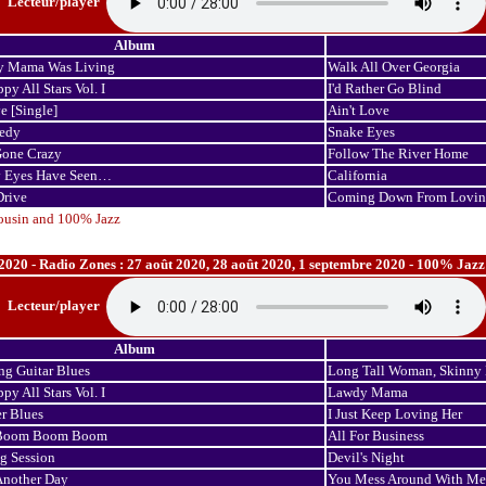
Lecteur/player
Album
 Mama Was Living
Walk All Over Georgia
py All Stars Vol. I
I'd Rather Go Blind
e [Single]
Ain't Love
edy
Snake Eyes
Gone Crazy
Follow The River Home
 Eyes Have Seen…
California
Drive
Coming Down From Lovin
ousin and 100% Jazz
020 - Radio Zones : 27 août 2020, 28 août 2020, 1 septembre 2020 - 100% Jazz : 18
Lecteur/player
Album
ng Guitar Blues
Long Tall Woman, Skinny
py All Stars Vol. I
Lawdy Mama
r Blues
I Just Keep Loving Her
e Boom Boom Boom
All For Business
g Session
Devil's Night
Another Day
You Mess Around With Me