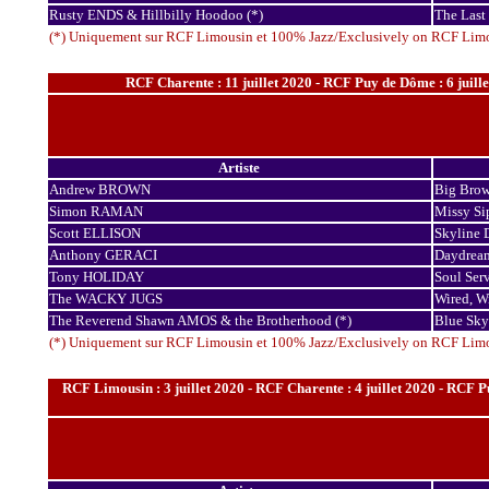
Rusty ENDS & Hillbilly Hoodoo (*)
The Last
(*) Uniquement sur RCF Limousin et 100% Jazz/Exclusively on RCF Lim
RCF Charente : 11 juillet 2020 - RCF Puy de Dôme : 6 juillet
Artiste
Andrew BROWN
Big Brow
Simon RAMAN
Missy Sip
Scott ELLISON
Skyline 
Anthony GERACI
Daydream
Tony HOLIDAY
Soul Ser
The WACKY JUGS
Wired, W
The Reverend Shawn AMOS & the Brotherhood (*)
Blue Sky
(*) Uniquement sur RCF Limousin et 100% Jazz/Exclusively on RCF Lim
RCF Limousin : 3 juillet 2020 - RCF Charente : 4 juillet 2020 - RCF Puy