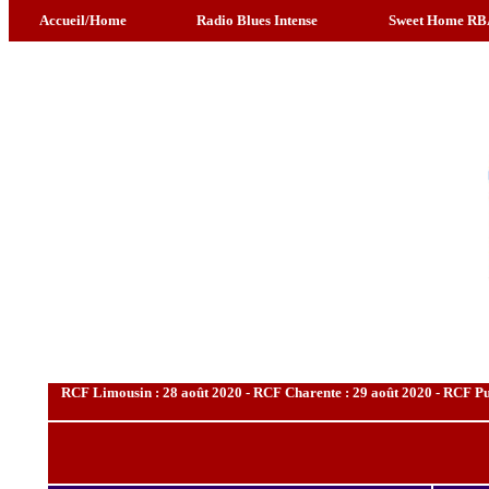
Accueil/Home
Radio Blues Intense
Sweet Home RB
RCF Limousin : 28 août 2020 - RCF Charente : 29 août 2020 - RCF Puy