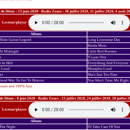
 Dôme : 15 juin 2020 - Radio Zones : 30 juillet 2020, 31 juillet 2020, 4 août 20
Lecteur/player
Album
Slide Guitar Legend
Long Lonesome Day
Kinda Mess
At Midnight
Little Red Rooster
nsi…
Y'a pas l'feu
 In Hell
Everything And Everyone
 Loud
Memphis Loud
er
She's Just Too Fine
 Good Way To Get To Heaven
You Won't Treat Me Right
ousin and 100% Jazz
Dôme : 8 juin 2020 - Radio Zones : 23 juillet 2020, 24 juillet 2020, 28 juillet 2
Lecteur/player
Album
The Night
I'll Take Care Of You