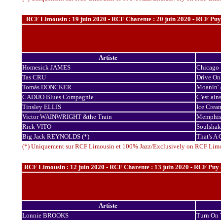
RCF Limousin : 19 juin 2020 - RCF Charente : 20 juin 2020 - RCF Puy de
Artiste
Homesick JAMES
Chicago 
Tas CRU
Drive On
Tomás DONCKER
Moanin' 
CADIJO Blues Compagnie
C'est ai
Tinsley ELLIS
Ice Cream
Victor WAINWRIGHT &the Train
Memphis
Rick VITO
Soulshak
Big Jack REYNOLDS (*)
That's A
(*) Uniquement sur RCF Limousin et 100% Jazz/Exclusively on RCF Lim
RCF Limousin : 12 juin 2020 - RCF Charente : 13 juin 2020 - RCF Puy de 
Artiste
Lonnie BROOKS
Turn On 