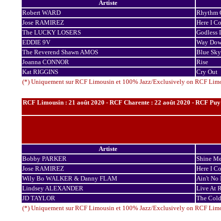
Artiste
Robert WARD
Rhythm O
Jose RAMIREZ
Here I C
The LUCKY LOSERS
Godless 
EDDIE 9V
Way Down
The Reverend Shawn AMOS
Blue Sky
Joanna CONNOR
Rise
Kat RIGGINS
Cry Out
(*) Uniquement sur RCF Limousin et 100% Jazz/Exclusively on RCF Lim
RCF Limousin : 21 août 2020 - RCF Charente : 22 août 2020 - RCF Puy d
Artiste
Bobby PARKER
Shine M
Jose RAMIREZ
Here I C
Wily Bo WALKER & Danny FLAM
Ain't No
Lindsey ALEXANDER
Live At R
JD TAYLOR
The Cold
(*) Uniquement sur RCF Limousin et 100% Jazz/Exclusively on RCF Lim