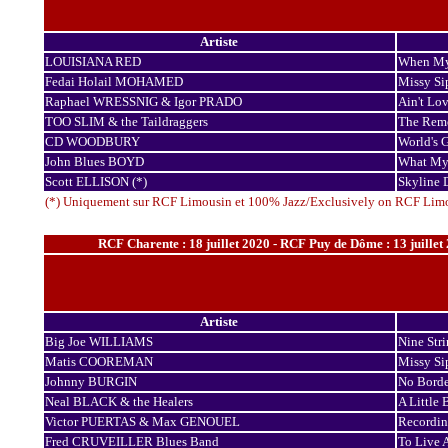
Artiste
LOUISIANA RED
When My
Fedai Holail MOHAMED
Missy Sip
Raphael WRESSNIG & Igor PRADO
Ain't Lov
TOO SLIM & the Taildraggers
The Rem
CD WOODBURY
World's 
John Blues BOYD
What My
Scott ELLISON (*)
Skyline 
(*) Uniquement sur RCF Limousin et 100% Jazz/Exclusively on RCF Lim
RCF Charente : 18 juillet 2020 - RCF Puy de Dôme : 13 juillet 2
Artiste
Big Joe WILLIAMS
Nine Stri
Matis COOREMAN
Missy Sip
Johnny BURGIN
No Borde
Neal BLACK & the Healers
A Littl
Victor PUERTAS & Max GENOUEL
Recordin
Fred CRUVEILLER Blues Band
To Live 