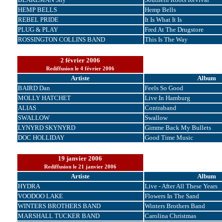
HEMP BELLS
Hemp Bells
REBEL PRIDE
It Is What It Is
PLUG & PLAY
Fred At The Drugstore
ROSSINGTON COLLINS BAND
This Is The Way
2 février 2006
Rediffusion le 4 février 2006
Artiste
Album
BAIRD Dan
Feels So Good
MOLLY HATCHET
Live In Hamburg
ALIAS
Contraband
SWALLOW
Swallow
LYNYRD SKYNYRD
Gimme Back My Bullets
DOC HOLLIDAY
Good Time Music
19 janvier 2006
Rediffusion le 21 janvier 2006
Artiste
Album
HYDRA
Live - After All These Years
VOODOO LAKE
Flowers In The Sand
WINTERS BROTHERS BAND
Winters Brothers Band
MARSHALL TUCKER BAND
Carolina Christmas