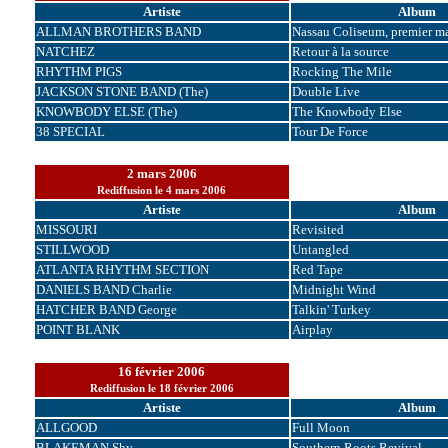
Artiste
Album
ALLMAN BROTHERS BAND
Nassau Coliseum, premier m
NATCHEZ
Retour à la source
RHYTHM PIGS
Rocking The Mile
JACKSON STONE BAND (The)
Double Live
KNOWBODY ELSE (The)
The Knowbody Else
38 SPECIAL
Tour De Force
2 mars 2006
Rediffusion le 4 mars 2006
Artiste
Album
MISSOURI
Revisited
STILLWOOD
Untangled
ATLANTA RHYTHM SECTION
Red Tape
DANIELS BAND Charlie
Midnight Wind
HATCHER BAND George
Talkin' Turkey
POINT BLANK
Airplay
16 février 2006
Rediffusion le 18 février 2006
Artiste
Album
ALLGOOD
Full Moon
BLAKEMAN Shy
Southern Roots Revival