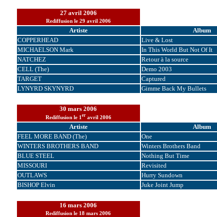
27 avril 2006
Rediffusion le 29 avril 2006
Artiste
Album
COPPERHEAD
Live & Lost
MICHAELSON Mark
In This World But Not Of It
NATCHEZ
Retour à la source
CELL (The)
Demo 2003
TARGET
Captured
LYNYRD SKYNYRD
Gimme Back My Bullets
30 mars 2006
er
Rediffusion le 1
avril 2006
Artiste
Album
FEEL MORE BAND (The)
One
WINTERS BROTHERS BAND
Winters Brothers Band
BLUE STEEL
Nothing But Time
MISSOURI
Revisited
OUTLAWS
Hurry Sundown
BISHOP Elvin
Juke Joint Jump
16 mars 2006
Rediffusion le 18 mars 2006