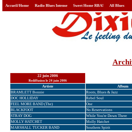
Accueil/Home
Radio Blues Intense
Sweet Home RBA!
All Blues
Archi
22 juin 2006
Rediffusion le 24 juin 2006
Artiste
Album
BRAMLETT Bonnie
Roots, Blues & Jazz
DOC HOLLIDAY
Rebel Soul
FEEL MORE BAND (The)
One
BLACKFOOT
No Reservations
STRAY DOG
While You're Down There
MOLLY HATCHET
Molly Hatchet
MARSHALL TUCKER BAND
Southern Spirit