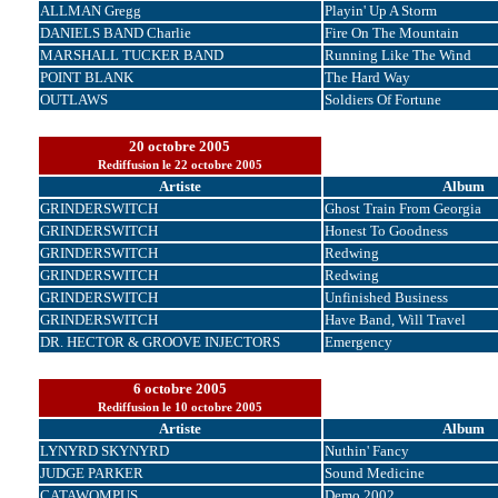
ALLMAN Gregg
Playin' Up A Storm
DANIELS BAND Charlie
Fire On The Mountain
MARSHALL TUCKER BAND
Running Like The Wind
POINT BLANK
The Hard Way
OUTLAWS
Soldiers Of Fortune
20 octobre 2005
Rediffusion le 22 octobre 2005
Artiste
Album
GRINDERSWITCH
Ghost Train From Georgia
GRINDERSWITCH
Honest To Goodness
GRINDERSWITCH
Redwing
GRINDERSWITCH
Redwing
GRINDERSWITCH
Unfinished Business
GRINDERSWITCH
Have Band, Will Travel
DR. HECTOR & GROOVE INJECTORS
Emergency
6 octobre 2005
Rediffusion le 10 octobre 2005
Artiste
Album
LYNYRD SKYNYRD
Nuthin' Fancy
JUDGE PARKER
Sound Medicine
CATAWOMPUS
Demo 2002