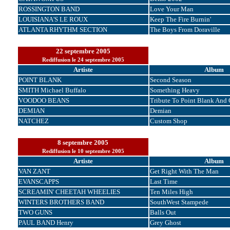
ROSSINGTON BAND
Love Your Man
LOUISIANA'S LE ROUX
Keep The Fire Burnin'
ATLANTA RHYTHM SECTION
The Boys From Doraville
22 septembre 2005
Rediffusion le 24 septembre 2005
Artiste
Album
POINT BLANK
Second Season
SMITH Michael Buffalo
Something Heavy
VOODOO BEANS
Tribute To Point Blank And 
DEMIAN
Demian
NATCHEZ
Custom Shop
8 septembre 2005
Rediffusion le 10 septembre 2005
Artiste
Album
VAN ZANT
Get Right With The Man
EVANSCAPPS
Last Time
SCREAMIN' CHEETAH WHEELIES
Ten Miles High
WINTERS BROTHERS BAND
SouthWest Stampede
TWO GUNS
Balls Out
PAUL BAND Henry
Grey Ghost