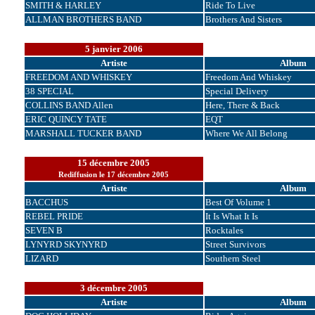
SMITH & HARLEY
Ride To Live
ALLMAN BROTHERS BAND
Brothers And Sisters
5 janvier 2006
Artiste
Album
FREEDOM AND WHISKEY
Freedom And Whiskey
38 SPECIAL
Special Delivery
COLLINS BAND Allen
Here, There & Back
ERIC QUINCY TATE
EQT
MARSHALL TUCKER BAND
Where We All Belong
15 décembre 2005
Rediffusion le 17 décembre 2005
Artiste
Album
BACCHUS
Best Of Volume 1
REBEL PRIDE
It Is What It Is
SEVEN B
Rocktales
LYNYRD SKYNYRD
Street Survivors
LIZARD
Southern Steel
3 décembre 2005
Artiste
Album