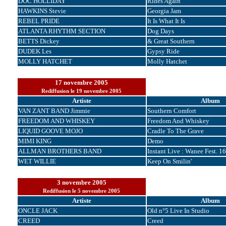
DOC HOLLIDAY
Rides Again
HAWKINS Stevie
Georgia Jam
REBEL PRIDE
It Is What It Is
ATLANTA RHYTHM SECTION
Dog Days
BETTS Dickey
& Great Southern
DUDEK Les
Gypsy Ride
MOLLY HATCHET
Molly Hatchet
17 novembre 2005
Rediffusion le 19 novembre 2005
Artiste
Album
VAN ZANT BAND Jimmie
Southern Comfort
FREEDOM AND WHISKEY
Freedom And Whiskey
LIQUID GOOVE MOJO
Cradle To The Grave
MIMI KING
Demo
ALLMAN BROTHERS BAND
Instant Live : Wanee Fest. 1
WET WILLIE
Keep On Smilin'
3 novembre 2005
Rediffusion le 5 novembre 2005
Artiste
Album
ONCLE JACK
Old n°5 Live In Studio
CREED
Creed